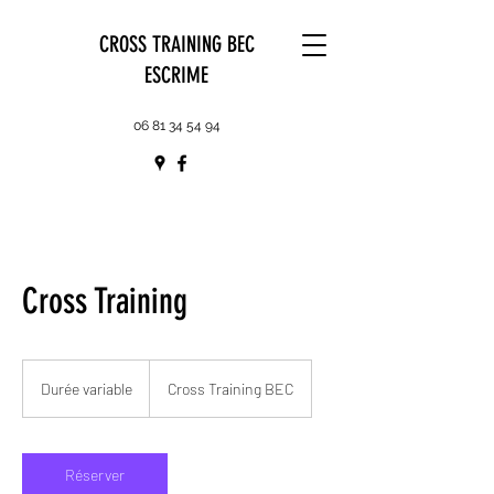
CROSS TRAINING BEC
ESCRIME
06 81 34 54 94
Cross Training
Durée variable
D
Cross Training BEC
u
r
é
e
Réserver
v